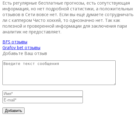
Есть регулярные бесплатные прогнозы, есть сопутствующая
информация, но нет подробной статистики, а положительных
отзывов в Сети вовсе нет. Если вы ещё думаете сотрудничать
ли с каппером Чисто хоккей, то однозначно нет. Так как
полезной и проверенной информации для заключения пари
аналитик не предоставляет.
BFS отзывы
Grafov bet отзывы
Добавьте Ваш отзыв