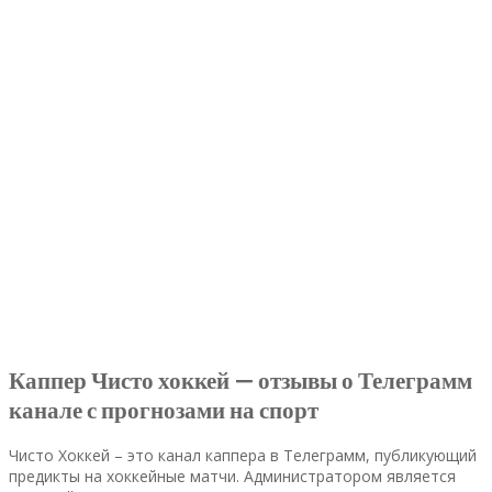
Каппер Чисто хоккей — отзывы о Телеграмм
канале с прогнозами на спорт
Чисто Хоккей – это канал каппера в Телеграмм, публикующий
предикты на хоккейные матчи. Администратором является