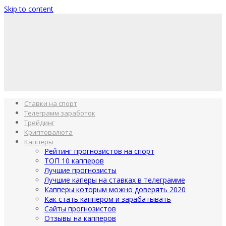
Skip to content
Ставки на спорт
Телеграмм заработок
Трейдинг
Криптовалюта
Капперы
Рейтинг прогнозистов на спорт
ТОП 10 капперов
Лучшие прогнозисты
Лучшие каперы на ставках в телеграмме
Капперы которым можно доверять 2020
Как стать каппером и зарабатывать
Сайты прогнозистов
Отзывы на капперов